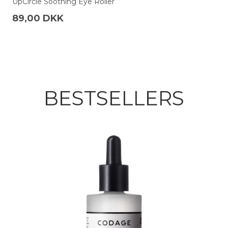
UpCircle Soothing Eye Roller
89,00 DKK
BESTSELLERS
Doozie Facial Ice Globes Light Pink
399,00 DKK
279,30 DKK