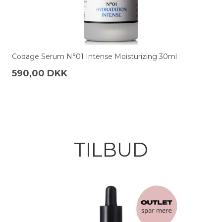
Codage Serum N°01 Intense Moisturizing 30ml
590,00 DKK
TILBUD
Algenist Alive Prebiotic Balancing Mask 50 ml
285,00 DKK
142,50 DKK