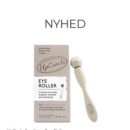
NYHED
UpCircle Refillable Deodorant with Macadamia +
Bergamot 41 gr
199,00 DKK