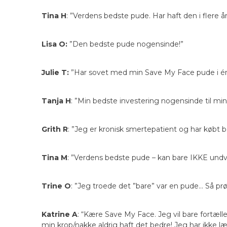
Tina H
: ”Verdens bedste pude. Har haft den i flere 
Lisa O:
”Den bedste pude nogensinde!”
Julie T:
”Har sovet med min Save My Face pude i én
Tanja H
: ”Min bedste investering nogensinde til min
Grith R
: ”Jeg er kronisk smertepatient og har købt 
Tina M
: ”Verdens bedste pude – kan bare IKKE und
Trine O
: ”Jeg troede det ”bare” var en pude… Så prø
Katrine A
: “Kære Save My Face. Jeg vil bare fortælle
min krop/nakke aldrig haft det bedre! Jeg har ikke 