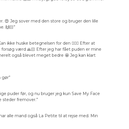
. 😍 Jeg sover med den store og bruger den lille
e. 🙌🏻”
kke huske betegnelsen for den 🤷🏼‍♀‍ Efter at
orsøg værd 🙏🏻 Efter jeg har fået puden er mine
nerelt også blevet meget bedre 🤩 Jeg kan klart
n gør”
elige puder før, og nu bruger jeg kun Save My Face
e steder fremover.”
har alle mand også La Petite til at rejse med. Min