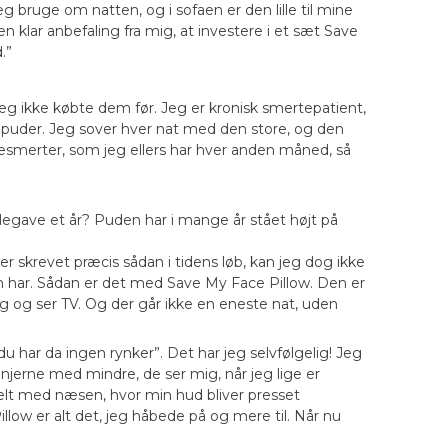
bruge om natten, og i sofaen er den lille til mine
n klar anbefaling fra mig, at investere i et sæt Save
.”
 jeg ikke købte dem før. Jeg er kronisk smertepatient,
e puder. Jeg sover hver nat med den store, og den
akkesmerter, som jeg ellers har hver anden måned, så
legave et år? Puden har i mange år stået højt på
ler skrevet præcis sådan i tidens løb, kan jeg dog ikke
 man har. Sådan er det med Save My Face Pillow. Den er
g og ser TV. Og der går ikke en eneste nat, uden
u har da ingen rynker”. Det har jeg selvfølgelig! Jeg
linjerne med mindre, de ser mig, når jeg lige er
lelt med næsen, hvor min hud bliver presset
ow er alt det, jeg håbede på og mere til. Når nu