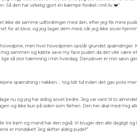
en. Så den har virkelig gjort en kæmpe forskel i mit liv ❤️”
t ikke de samme udfordringer med den, efter jeg fik mine puder
met for at blive, og jeg tager dem med, når jeg ikke sover hjemm
ovedpine, men hvor hovedpinen opstår grundet spændinger. Kan i
 mig sammen og købte save my face puden da det ville være et f
n lige så stor hæmning i min hverdag. Derudover er min søvn ge
epine spændning i nakken ... tog lidt tid inden det gav pote me
age nu og jeg har aldrig sovet bedre. Jeg var vant til to almind
ggen og ikke kun på siden som førhen. Den her skal med mig all
lle tre børn og mand har den også. Vi bruger den alle dagligt og 
ne er mindsket! Jeg skifter aldrig pude!!”