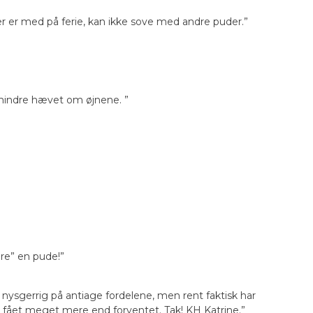
der er med på ferie, kan ikke sove med andre puder.”
mindre hævet om øjnene. ”
are” en pude!”
r nysgerrig på antiage fordelene, men rent faktisk har
r fået meget mere end forventet. Tak! KH Katrine.”