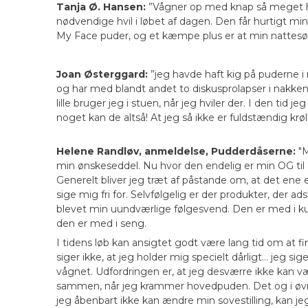
Tanja Ø. Hansen:
”Vågner op med knap så meget hov
nødvendige hvil i løbet af dagen. Den får hurtigt min
My Face puder, og et kæmpe plus er at min nattesø
Joan Østerggard:
”jeg havde haft kig på puderne i 
og har med blandt andet to diskusprolapser i nakken
lille bruger jeg i stuen, når jeg hviler der. I den ti
noget kan de altså! At jeg så ikke er fuldstændig kr
Helene Randløv, anmeldelse, Pudderdåserne:
"M
min ønskeseddel. Nu hvor den endelig er min OG til at
Generelt bliver jeg træt af påstande om, at det ene el
sige mig fri for. Selvfølgelig er der produkter, der 
blevet min uundværlige følgesvend. Den er med i kuf
den er med i seng.
I tidens løb kan ansigtet godt være lang tid om at f
siger ikke, at jeg holder mig specielt dårligt… jeg si
vågnet. Udfordringen er, at jeg desværre ikke kan v
sammen, når jeg krammer hovedpuden. Det og i øvrig
jeg åbenbart ikke kan ændre min sovestilling, kan j