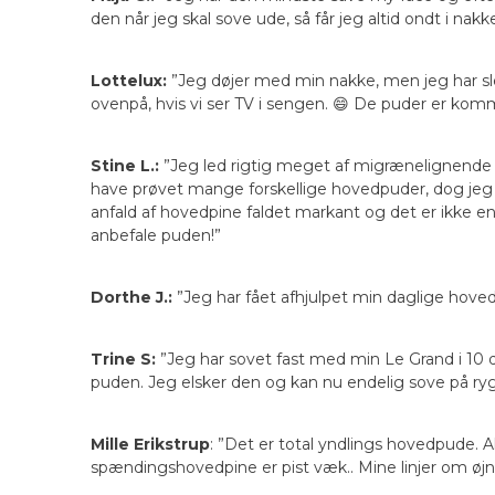
den når jeg skal sove ude, så får jeg altid ondt i nakk
Lottelux:
”Jeg døjer med min nakke, men jeg har sle
ovenpå, hvis vi ser TV i sengen. 😄 De puder er kom
Stine L.:
”Jeg led rigtig meget af migrænelignende h
have prøvet mange forskellige hovedpuder, dog jeg
anfald af hovedpine faldet markant og det er ikke e
anbefale puden!”
Dorthe J.:
”Jeg har fået afhjulpet min daglige hoved
Trine S:
”Jeg har sovet fast med min Le Grand i 10 d
puden. Jeg elsker den og kan nu endelig sove på ry
Mille Erikstrup
: ”Det er total yndlings hovedpude. A
spændingshovedpine er pist væk.. Mine linjer om øjne