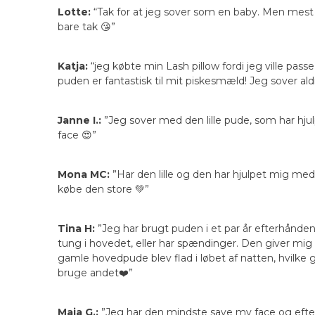
Lotte:
“Tak for at jeg sover som en baby. Men mest af
bare tak 😘”
Katja:
“jeg købte min Lash pillow fordi jeg ville pass
puden er fantastisk til mit piskesmæld! Jeg sover al
Janne I.:
”Jeg sover med den lille pude, som har hju
face 😍”
Mona MC:
”Har den lille og den har hjulpet mig me
købe den store 💚”
Tina H:
”Jeg har brugt puden i et par år efterhånde
tung i hovedet, eller har spændinger. Den giver mig
gamle hovedpude blev flad i løbet af natten, hvilke g
bruge andet❤️”
Maja G.:
”Jeg har den mindste save my face og efter