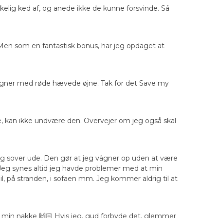
rkelig ked af, og anede ikke de kunne forsvinde. Så
r. Men som en fantastisk bonus, har jeg opdaget at
 vågner med røde hævede øjne. Tak for det Save my
e, kan ikke undvære den. Overvejer om jeg også skal
jeg sover ude. Den gør at jeg vågner op uden at være
. Jeg synes altid jeg havde problemer med at min
il, på stranden, i sofaen mm. Jeg kommer aldrig til at
i min nakke 🙌🏻 Hvis jeg, gud forbyde det, glemmer