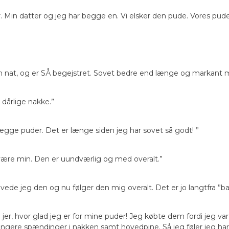
år. Min datter og jeg har begge en. Vi elsker den pude. Vores pu
 nat, og er SÅ begejstret. Sovet bedre end længe og markant 
 dårlige nakke.”
begge puder. Det er længe siden jeg har sovet så godt! ”
være min. Den er uundværlig og med overalt.”
vede jeg den og nu følger den mig overalt. Det er jo langtfra ”b
 jer, hvor glad jeg er for mine puder! Jeg købte dem fordi jeg va
længere spændinger i nakken samt hovedpine. Så jeg føler jeg ha