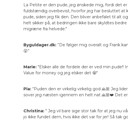
La Petite er den pude, jeg ønskede mig, fordi det er
fuldstændig overbevist, hvorfor jeg har besluttet at 
pude, siden jeg fik den. Den bliver anbefalet til alt 
helt sikker på, at bedringen ikke bare skyldtes bedr
migræne fra helvede."
Byguldager.dk:
”De følger mig overalt og Frank kan 
😮”
Marie:
"Elsker alle de fordele der er ved min pude!!
Value for money og jeg elsker det 🤩"
Pia:
“Puden den er virkelig virkelig god 🙏🏼 Jeg lid
sover jeg næsten igennem en helt nat 🙏🏼❤️ Det er 
Christina:
" Jeg vil bare sige stor tak for at jeg n
jo ikke fundet dem, hvis ikke det var for jer! Så tak 