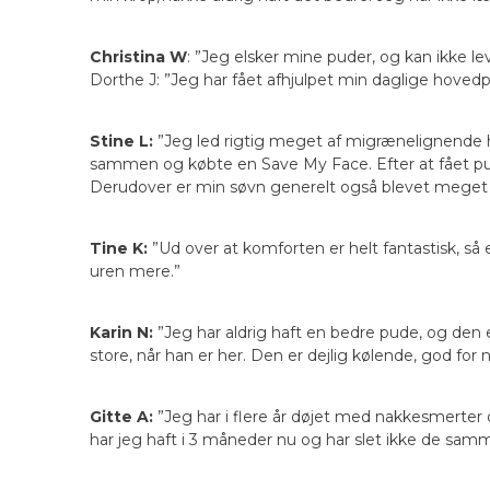
Christina W
: ”Jeg elsker mine puder, og kan ikke le
Dorthe J: ”Jeg har fået afhjulpet min daglige hoved
Stine L:
”Jeg led rigtig meget af migrænelignende 
sammen og købte en Save My Face. Efter at fået pud
Derudover er min søvn generelt også blevet meget b
Tine K:
”Ud over at komforten er helt fantastisk, s
uren mere.”
Karin N:
”Jeg har aldrig haft en bedre pude, og den 
store, når han er her. Den er dejlig kølende, god for
Gitte A:
”Jeg har i flere år døjet med nakkesmerter
har jeg haft i 3 måneder nu og har slet ikke de s