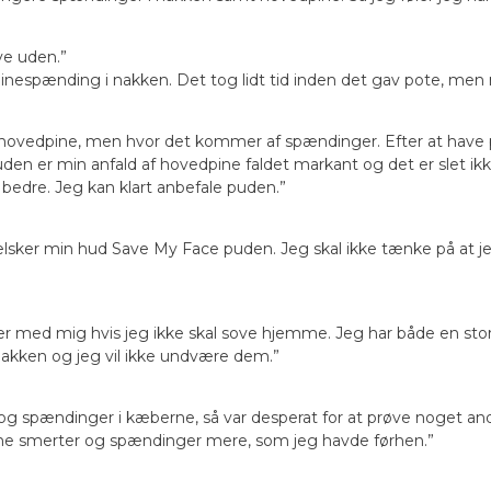
ve uden.”
pinespænding i nakken. Det tog lidt tid inden det gav pote, men
hovedpine, men hvor det kommer af spændinger. Efter at have 
en er min anfald af hovedpine faldet markant og det er slet ik
edre. Jeg kan klart anbefale puden.”
å elsker min hud Save My Face puden. Jeg skal ikke tænke på at 
er med mig hvis jeg ikke skal sove hjemme. Jeg har både en stor 
 nakken og jeg vil ikke undvære dem.”
 og spændinger i kæberne, så var desperat for at prøve noget 
amme smerter og spændinger mere, som jeg havde førhen.”