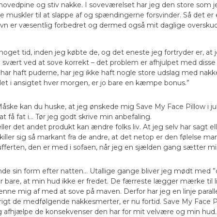
edpine og stiv nakke. I soveværelset har jeg den store som jeg 
e muskler til at slappe af og spændingerne forsvinder. Så det er e
vn er væsentlig forbedret og dermed også mit daglige overskud
noget tid, inden jeg købte de, og det eneste jeg fortryder er, at
 svært ved at sove korrekt – det problem er afhjulpet med diss
d jeg har haft puderne, har jeg ikke haft nogle store udslag med n
øllet i ansigtet hver morgen, er jo bare en kæmpe bonus.”
åske kan du huske, at jeg ønskede mig Save My Face Pillow i ju
 få fat i… Tør jeg godt skrive min anbefaling.
ler det andet produkt kan ændre folks liv. At jeg selv har sagt el
adskiller sig så markant fra de andre, at det netop er den følelse
ferten, den er med i sofaen, når jeg en sjælden gang sætter mi
inde sin form efter natten… Utallige gange bliver jeg mødt med ”d
ger bare, at min hud ikke er fredet. De færreste lægger mærke til 
ænne mig af med at sove på maven. Derfor har jeg en linje paral
t de medfølgende nakkesmerter, er nu fortid. Save My Face Pill
eg afhjælpe de konsekvenser den har for mit velvære og min hud.