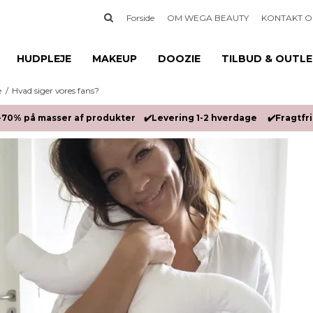
Forside
OM WEGA BEAUTY
KONTAKT O
HUDPLEJE
MAKEUP
DOOZIE
TILBUD & OUTL
e
/
Hvad siger vores fans?
-70% på masser af produkter ✔️Levering 1-2 hverdage ✔️Fragtfrit