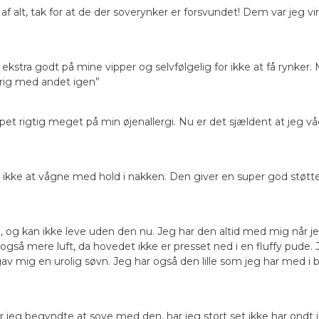
 alt, tak for at de der soverynker er forsvundet! Dem var jeg vi
e ekstra godt på mine vipper og selvfølgelig for ikke at få rynke
drig med andet igen”
lpet rigtig meget på min øjenallergi. Nu er det sjældent at jeg
d ikke at vågne med hold i nakken. Den giver en super god støtt
n, og kan ikke leve uden den nu. Jeg har den altid med mig når 
 også mere luft, da hovedet ikke er presset ned i en fluffy pude
av mig en urolig søvn. Jeg har også den lille som jeg har med i b
 jeg begyndte at sove med den, har jeg stort set ikke har ondt 