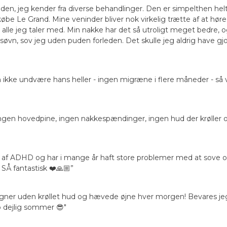
 den, jeg kender fra diverse behandlinger. Den er simpelthen hel
købe Le Grand. Mine veninder bliver nok virkelig trætte af at hør
og alle jeg taler med. Min nakke har det så utroligt meget bedre, o
e søvn, sov jeg uden puden forleden. Det skulle jeg aldrig have 
ikke undvære hans heller - ingen migræne i flere måneder - så vi
 Ingen hovedpine, ingen nakkespændinger, ingen hud der krøller 
er af ADHD og har i mange år haft store problemer med at sove or
SÅ fantastisk ❤️🙏🏼”
u vågner uden krøllet hud og hævede øjne hver morgen! Bevares 
go dejlig sommer 😎"