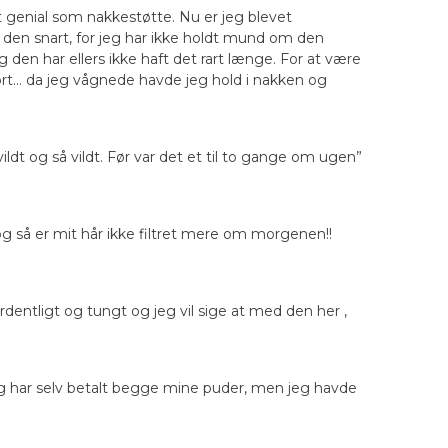
t genial som nakkestøtte. Nu er jeg blevet
e den snart, for jeg har ikke holdt mund om den
g den har ellers ikke haft det rart længe. For at være
gjort… da jeg vågnede havde jeg hold i nakken og
ldt og så vildt. Før var det et til to gange om ugen”
og så er mit hår ikke filtret mere om morgenen!!
dentligt og tungt og jeg vil sige at med den her ,
jeg har selv betalt begge mine puder, men jeg havde