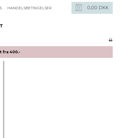
0,00 DKK
S
HANDELSBETINGELSER
ET
 fra 400.-