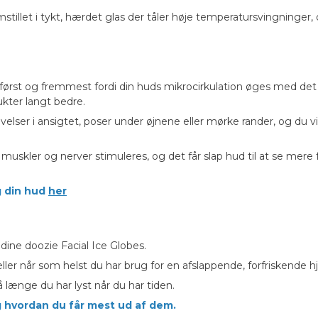
remstillet i tykt, hærdet glas der tåler høje temperatursvingninger
først og fremmest fordi din huds mikrocirkulation øges med det
ukter langt bedre.
elser i ansigtet, poser under øjnene eller mørke rander, og du v
uskler og nerver stimuleres, og det får slap hud til at se mere f
g din hud
her
dine doozie Facial Ice Globes.
eller når som helst du har brug for en afslappende, forfriskend
å længe du har lyst når du har tiden.
 hvordan du får mest ud af dem.