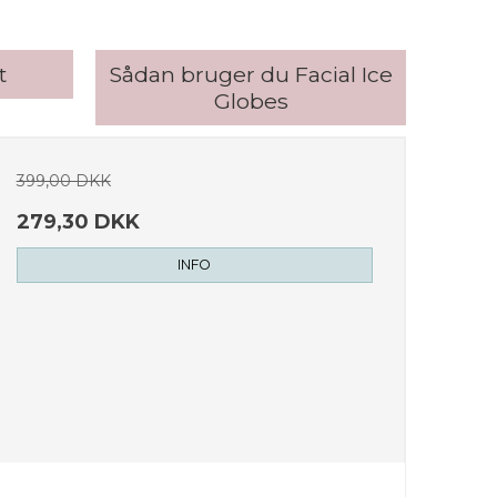
t
Sådan bruger du Facial Ice
Globes
399,00 DKK
279,30 DKK
INFO