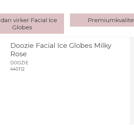
dan virker Facial Ice
Premiumkvalite
Globes
Doozie Facial Ice Globes Milky
Rose
DOOZIE
440112