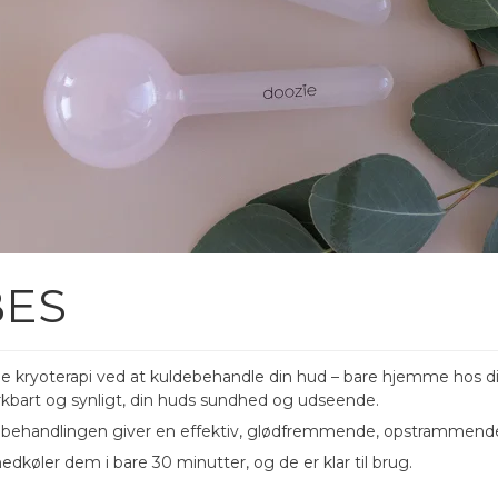
BES
lle kryoterapi ved at kuldebehandle din hud – bare hjemme hos di
kbart og synligt, din huds sundhed og udseende.
 behandlingen giver en effektiv, glødfremmende, opstrammende o
nedkøler dem i bare 30 minutter, og de er klar til brug.