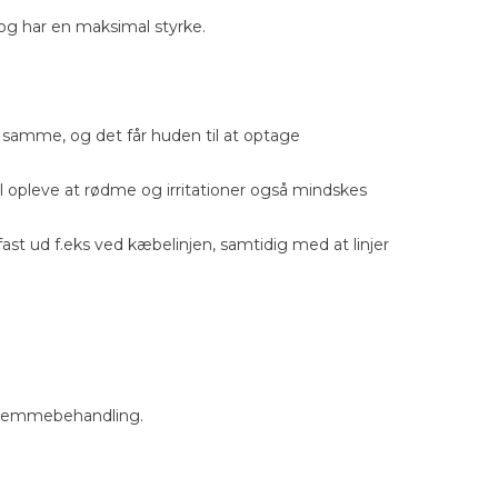
, og har en maksimal styrke.
 samme, og det får huden til at optage
il opleve at rødme og irritationer også mindskes
ast ud f.eks ved kæbelinjen, samtidig med at linjer
e hjemmebehandling.