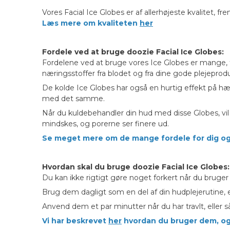
Vores Facial Ice Globes er af allerhøjeste kvalitet, f
Læs mere om kvaliteten
her
Fordele ved at bruge doozie Facial Ice Globes:
Fordelene ved at bruge vores Ice Globes er mange, 
næringsstoffer fra blodet og fra dine gode plejeprod
De kolde Ice Globes har også en hurtig effekt på hæv
med det samme.
Når du kuldebehandler din hud med disse Globes, vil m
mindskes, og porerne ser finere ud.
Se meget mere om de mange fordele for dig o
Hvordan skal du bruge doozie Facial Ice Globes:
Du kan ikke rigtigt gøre noget forkert når du bruger 
Brug dem dagligt som en del af din hudplejerutine, 
Anvend dem et par minutter når du har travlt, eller s
Vi har beskrevet
her
hvordan du bruger dem, og