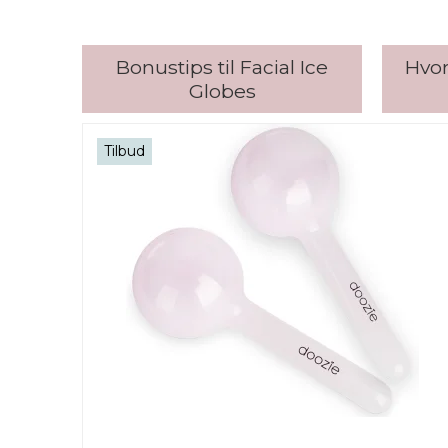
Bonustips til Facial Ice
Hvor
Globes
Tilbud