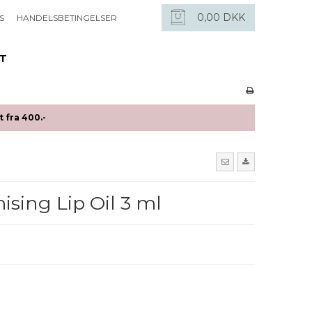
0,00 DKK
S
HANDELSBETINGELSER
ET
 fra 400.-
ising Lip Oil 3 ml