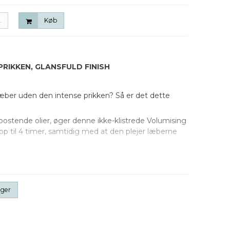
.
Køb
RIKKEN, GLANSFULD FINISH
 læber uden den intense prikken? Så er det dette
ostende olier, øger denne ikke-klistrede Volumising
i op til 4 timer, samtidig med at den plejer læberne
er beriget med naturlige aktiver, som, når de påføres
t let varmefornemmelse. Dette øger
nger
ilket resulterer i fyldigere og mere fyldige læber.
 naturlige aktiver bliver på læberne i alt mellem 2-4