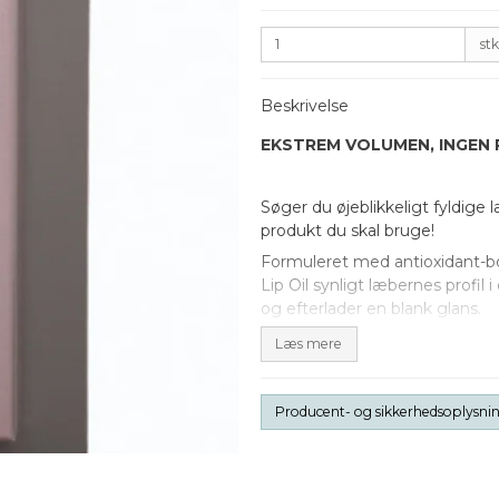
stk
Beskrivelse
EKSTREM VOLUMEN, INGEN P
Søger du øjeblikkeligt fyldige
produkt du skal bruge!
Formuleret med antioxidant-bo
Lip Oil synligt læbernes profil 
og efterlader en blank glans.
Læs mere
Plump It!'s Volumising Lip Oil 
læberne, producerer en mege
Producent- og sikkerhedsoplysni
blodcirkulationen i området, hv
Én påføring varer i timevis! De