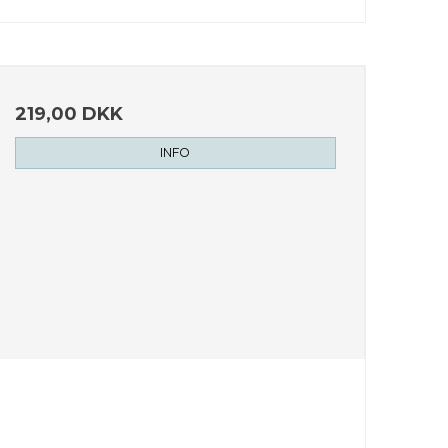
(Ginger) Root Oil, Capsicum frutescens (Chilli) Fruit
 Oil, Limonene, Linalool
219,00 DKK
INFO