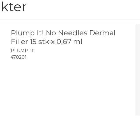
timer - ligesom med alle kosme
kter
Volumising Lip Oil er perfekt t
fornemmelse, som andre læbe
Plump It! No Needles Dermal
aftager hurtigt og efterlader 
Filler 15 stk x 0,67 ml
Anvendelse:
PLUMP IT!
470201
Klik på knappen i bunden for a
læberne.
Første gang du bruger din lip 
derefter bare ét klik ad gange
Et klik er nok til at opnå et re
så mange gange, som du ønske
INCI: Vitis vinifera (Grape) Se
Hydrogenated Polyisobutane, C
(Castor) Seed Oil, Glyceryl Ro
(Peppermint) Leaf Oil, Simmond