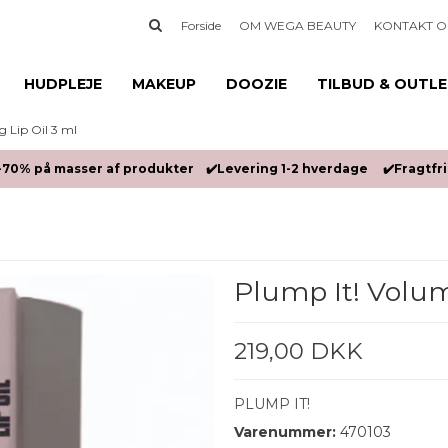
Forside
OM WEGA BEAUTY
KONTAKT O
HUDPLEJE
MAKEUP
DOOZIE
TILBUD & OUTL
g Lip Oil 3 ml
-70% på masser af produkter ✔️Levering 1-2 hverdage ✔️Fragtfrit
Plump It! Volum
219,00 DKK
PLUMP IT!
Varenummer:
470103