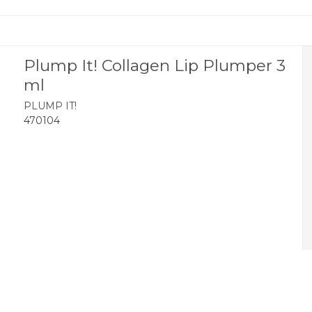
Nicotinate, Zingiber officinale 
Extract, Glycine soja (Soybean)
Plump It! Collagen Lip Plumper 3
ml
PLUMP IT!
470104