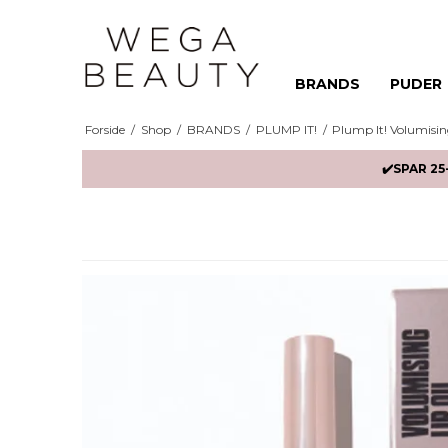
BRANDS
PUDER
Forside
/
Shop
/
BRANDS
/
PLUMP IT!
/
Plump It! Volumisin
✔️SPAR 25