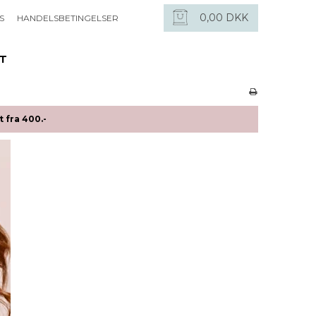
0,00 DKK
S
HANDELSBETINGELSER
ET
 fra 400.-